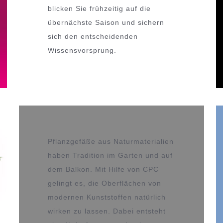
blicken Sie frühzeitig auf die
übernächste Saison und sichern
sich den entscheidenden
Wissensvorsprung.
Pflanzgefäße aus Naturmaterialien
haben Tradition im Garten und auf
dem Balkon. Mit Hilfe von CPC
gelingt es, die Oberflächen von
modernen Kunststoffen natürlich
wirken zu lassen. Dabei entsteht