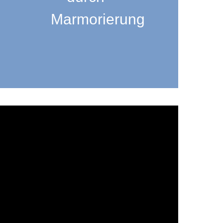
Marmorierung
?