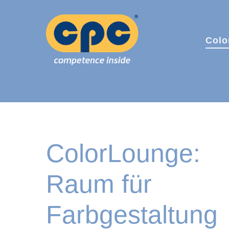
Skip
to
main
Colo
content
ColorLounge:
Raum für
Farbgestaltung