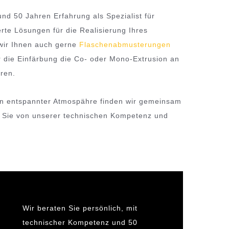
nd 50 Jahren Erfahrung als Spezialist für
te Lösungen für die Realisierung Ihres
 wir Ihnen auch gerne
Flaschenabmusterungen
r die Einfärbung die Co- oder Mono-Extrusion an
hren.
In entspannter Atmospähre finden wir gemeinsam
en Sie von unserer technischen Kompetenz und
Wir beraten Sie persönlich, mit
technischer Kompetenz und 50