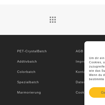
PET-CrystalBatch
AGB
Um dir ein
Addtivbatch
Impressum
Cookies, u
zuzugreif
wie das Su
Colorbatch
Kontakt
Wenn du de
bestimmte
Spezialbatch
Datenschutzerkl
Marmorierung
Cookie Policy (E
Ge